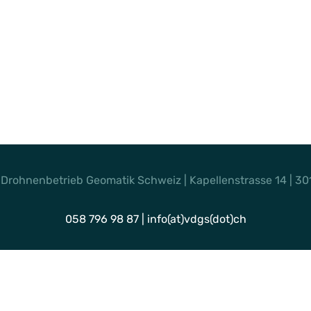
 Drohnenbetrieb Geomatik Schweiz | Kapellenstrasse 14 | 30
058 796 98 87
|
info(at)vdgs(dot)ch